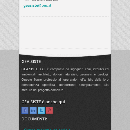
geasiste@pec.it
GEA.SISTE
GEA.SISTE s.r.l. è composta da ingegneri civili, idraulici ed
ambientali, architetti, dottori naturalisti, geometri e geologi.
Queste figure professionali operando nell'ambito della loro
competenza specifica, concorrono sinergicamente alla
stesura del progetto completo.
GEA.SISTE è anche qui
DOCUMENTI: