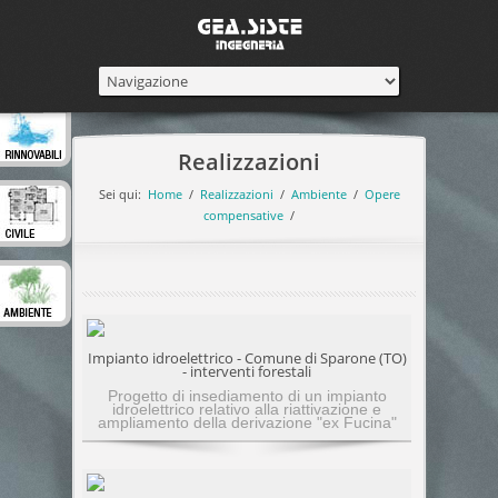
Realizzazioni
Sei qui:
Home
/
Realizzazioni
/
Ambiente
/
Opere
compensative
/
Impianto idroelettrico - Comune di Sparone (TO)
- interventi forestali
Progetto di insediamento di un impianto
idroelettrico relativo alla riattivazione e
ampliamento della derivazione "ex Fucina"