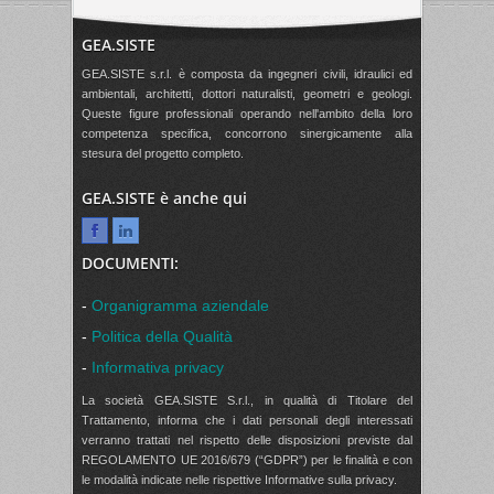
GEA.SISTE
GEA.SISTE s.r.l. è composta da ingegneri civili, idraulici ed
ambientali, architetti, dottori naturalisti, geometri e geologi.
Queste figure professionali operando nell'ambito della loro
competenza specifica, concorrono sinergicamente alla
stesura del progetto completo.
GEA.SISTE è anche qui
DOCUMENTI:
-
Organigramma aziendale
-
Politica della Qualità
-
Informativa privacy
La società GEA.SISTE S.r.l., in qualità di Titolare del
Trattamento, informa che i dati personali degli interessati
verranno trattati nel rispetto delle disposizioni previste dal
REGOLAMENTO UE 2016/679 (“GDPR”) per le finalità e con
le modalità indicate nelle rispettive Informative sulla privacy.