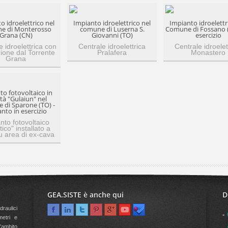
o idroelettrico nel
Impianto idroelettrico nel
Impianto idroelettr
e di Monterosso
comune di Luserna S.
Comune di Fossano (
Grana (CN)
Giovanni (TO)
esercizio
e idroelettrica con
Centrale idroelettrica
Centrale idroelet
ione dal Torrente
Pralafera
Monastero
Grana
to fotovoltaico in
ità "Gulaiun" nel
di Sparone (TO) -
nto in esercizio
nto fotovoltaico
tico" installato a
u area di ex-cava
GEA.SISTE è anche qui
D
draulici
-
ometri e
'ambito