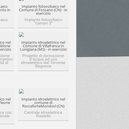
taico
Impianto fotovoltaico nel
nto in
Comune di Fossano (CN) - in
esercizio
taico
Impianto fotovoltaico
"campo 3"
ico nel
Impianto idroelettrico nel
ldone
Comune di Villafranca in
ercizio
Lunigiana (MS) - in esercizio
azione
Progetto di derivazione
rgetico
d'acqua ad uso
da di
idroelettrico dal Torrente
Bagnone
ico nel
Impianto idroelettrico nel
rleone
comune di
RoccaforteMondovì (CN)
ica con
Centrale idroelettrica
Canale
Rastello