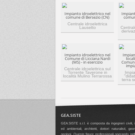
Impianto idroelettrico nel
Impiant
comune di Bersezio (CN)
comun
Centrale idroelettrica
Lausetto
Central
derivaz
Impianto idroelettrico nel
Impian
Comune di Licciana Nardi
local
(MS) - in esercizio
Comune 
impia
Centrale idroelettrica sul
Torrente Taverone in
Impia
località Mulino Terrarossa
"didat
terra s
GEA.SISTE
GEA.SISTE s.r.l. è composta da ingegneri civili, i
ed ambientali, architetti, dottori naturalisti, ge
geologi. Queste figure professionali operando nell