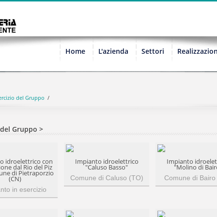
Home
L'azienda
Settori
Realizzazion
ercizio del Gruppo
/
o del Gruppo >
o idroelettrico con
Impianto idroelettrico
Impianto idroelet
one dal Rio del Piz
"Caluso Basso"
"Molino di Bair
une di Pietraporzio
Comune di Caluso (TO)
Comune di Bairo
(CN)
nto in esercizio