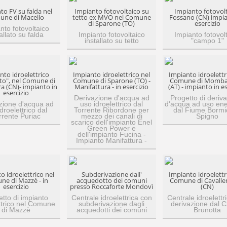
to FV su falda nel
Impianto fotovoltaico su
Impianto fotovol
une di Macello
tetto ex MVO nel Comune
Fossano (CN) impia
di Sparone (TO)
esercizio
nto fotovoltaico
allato su falda
Impianto fotovoltaico
Impianto fotovol
installato su tetto
"campo 1"
nto idroelettrico
Impianto idroelettrico nel
Impianto idroelettr
to", nel Comune di
Comune di Sparone (TO) -
Comune di Momba
a (CN)- impianto in
Manifattura - in esercizio
(AT) - impianto in es
esercizio
Derivazione d'acqua ad
Progetto di deriv
zione d'acqua ad
uso idroelettrico dal
d'acqua ad uso ene
droelettrico dal
Torrente Ribordone per
dal Fiume Bormi
rrente Puriac
mezzo dei canali di
Spigno
scarico dell'impianto Enel
Green Power e
dell'impianto Fucina -
Impianto Manifattura -
o idroelettrico nel
Subderivazione dall'
Impianto idroelettr
e di Mazzè - in
acquedotto dei comuni
Comune di Cavalle
esercizio
presso Roccaforte Mondovì
(CN)
tto di impianto
Centrale idroelettrica con
Centrale idroelettr
ttrico nel Comune
subderivazione dagli
derivazione dal 
di Mazzè
acquedotti dei comuni
Brunotta