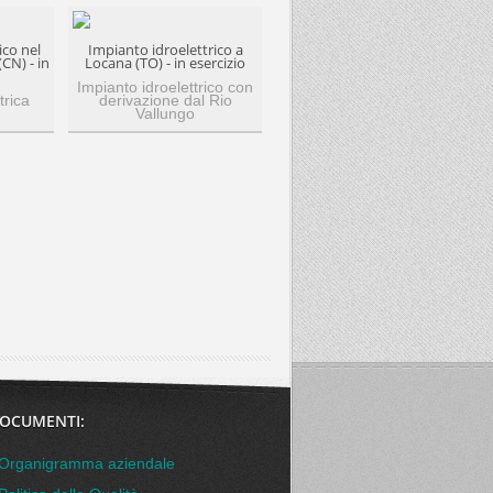
ico nel
Impianto idroelettrico a
CN) - in
Locana (TO) - in esercizio
Impianto idroelettrico con
trica
derivazione dal Rio
Vallungo
OCUMENTI:
Organigramma aziendale