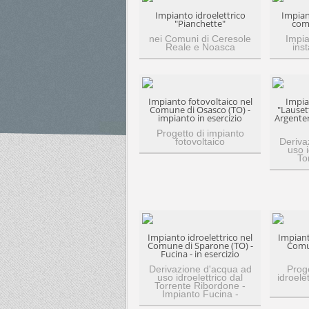
Impianto idroelettrico
Impian
"Pianchette"
com
nei Comuni di Ceresole
Impia
Reale e Noasca
inst
Impianto fotovoltaico nel
Impia
Comune di Osasco (TO) -
"Lauset
impianto in esercizio
Argenter
Progetto di impianto
fotovoltaico
Deriva
uso i
To
Impianto idroelettrico nel
Impiant
Comune di Sparone (TO) -
Comun
Fucina - in esercizio
Derivazione d'acqua ad
Proge
uso idroelettrico dal
idroele
Torrente Ribordone -
Impianto Fucina -