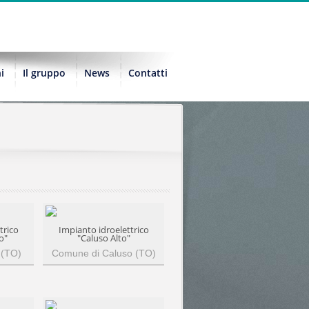
i
Il gruppo
News
Contatti
trico
Impianto idroelettrico
o"
"Caluso Alto"
 (TO)
Comune di Caluso (TO)